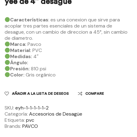
yee de 4″ desagüe
Características
: es una conexion que sirve para
acoplar tres partes esenciales de un sistema de
desague, con un cambio de direccion a 45°, sin cambio
de diametro.
Marca:
Pavco
Material:
PVC
Medidas:
4″
Ángulo:
Presión:
810 psi
Color:
Gris orgánico
AÑADIR A LA LISTA DE DESEOS
COMPARE
SKU:
eyh-1-1-1-1-1-2
Categoría:
Accesorios de Desagüe
Etiqueta:
pvc
Brands:
PAVCO