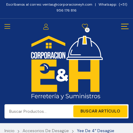
Escríbanos al correo: ventas@corporacioneyh.com | Whatsapp: (+51)
956 176 816
0
BUSCAR ARTÍCULO
Inicio
Accesorios De Desagüe
Yee De 4″ Desagüe