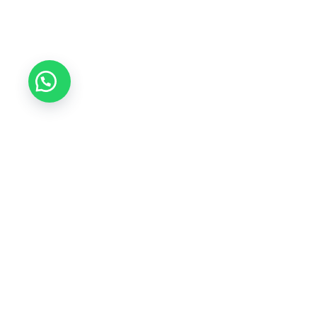
¡Suscríbete
y Recibe Descue
Registra tu correo electrónico y entérate de todos nues