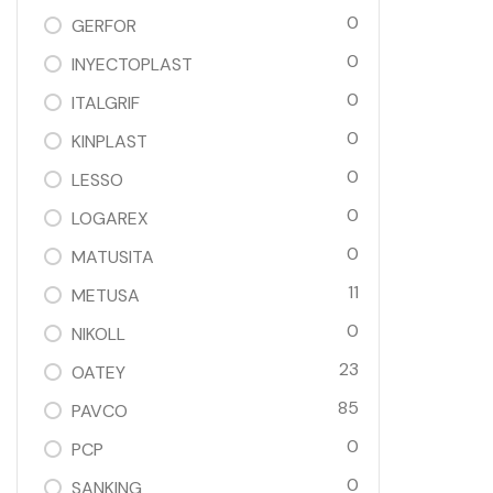
0
GERFOR
0
INYECTOPLAST
0
ITALGRIF
0
KINPLAST
0
LESSO
0
LOGAREX
0
MATUSITA
11
METUSA
0
NIKOLL
23
OATEY
85
PAVCO
0
PCP
0
SANKING