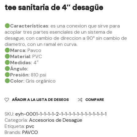
tee sanitaria de 4″ desagüe
Características
: es una conexion que sirve para
acoplar tres partes esenciales de un sistema de
desague, con cambio de direccion a 90° sin cambio de
diametro, con un ramal en curva.
Marca:
Pavco
Material:
PVC
Medidas:
4″
Ángulo:
Presión:
810 psi
Color:
Gris orgánico
AÑADIR A LA LISTA DE DESEOS
COMPARE
SKU:
eyh-0001-1-1-1-1-2-1-1-1-1-1-1-1-1-1-1-1-1
Categoría:
Accesorios de Desagüe
Etiqueta:
pvc
Brands:
PAVCO