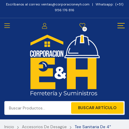
Escríbanos al correo: ventas@corporacioneyh.com | Whatsapp: (+51)
956 176 816
0
BUSCAR ARTÍCULO
Inicio
Accesorios De Desagüe
Tee Sanitaria De 4″