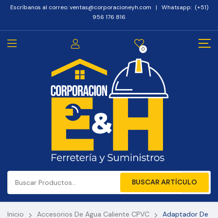
Escríbanos al correo: ventas@corporacioneyh.com | Whatsapp: (+51)
956 176 816
0
BUSCAR ARTÍCULO
Inicio
Accesorios De Agua Caliente CPVC
Adaptador De