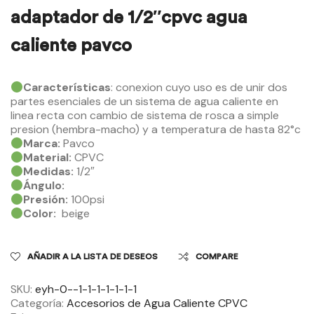
adaptador de 1/2″cpvc agua
caliente pavco
Características
: conexion cuyo uso es de unir dos
partes esenciales de un sistema de agua caliente en
linea recta con cambio de sistema de rosca a simple
presion (hembra-macho) y a temperatura de hasta 82°c
Marca:
Pavco
Material:
CPVC
Medidas:
1/2″
Ángulo:
Presión:
100psi
Color:
beige
AÑADIR A LA LISTA DE DESEOS
COMPARE
SKU:
eyh-0--1-1-1-1-1-1-1
Categoría:
Accesorios de Agua Caliente CPVC