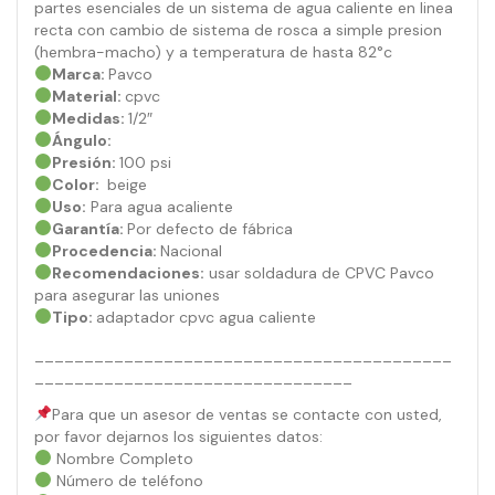
partes esenciales de un sistema de agua caliente en linea
recta con cambio de sistema de rosca a simple presion
(hembra-macho) y a temperatura de hasta 82°c
Marca:
Pavco
Material:
cpvc
Medidas:
1/2″
Ángulo:
Presión:
100 psi
Color:
beige
Uso:
Para agua acaliente
Garantía:
Por defecto de fábrica
Procedencia:
Nacional
Recomendaciones:
usar soldadura de CPVC Pavco
para asegurar las uniones
Tipo:
adaptador cpvc agua caliente
__________________________________________
________________________________
Para que un asesor de ventas se contacte con usted,
por favor dejarnos los siguientes datos:
Nombre Completo
Número de teléfono