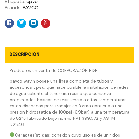
Etiqueta:
cpvc
Brands:
PAVCO
Facebook
Twitter
Linkedin
Pinterest
DESCRIPCIÓN
Productos en venta de CORPORACIÓN E&H
pavco wavin posee una linea completa de tubos y
accesorios
cpvc
, que hace posible la instalacion de redes
de agua caliente al tener una resina que conserva
propiedades basicas de resistencia a altas temperaturas .
estan diseñadas para trabajar en forma continua a una
presion hidrostatica de 100psi (6.9bar) a una temperatura
de 82°c fabricado bajo norma NPT 399.072 y ASTM
D2846
Características
: conexion cuyo uso es de unir dos