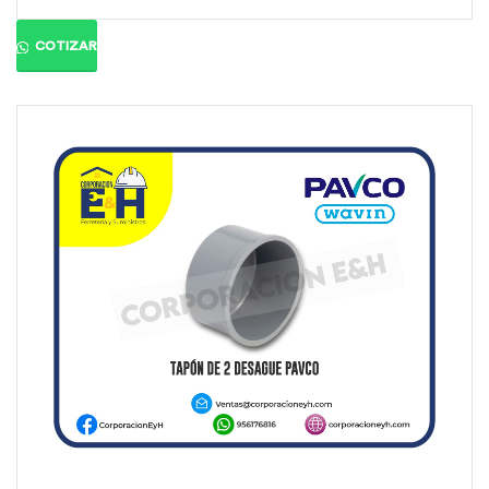
Ángulo:
Presión:
890 psi
Color:
Gris orgánico
COTIZAR