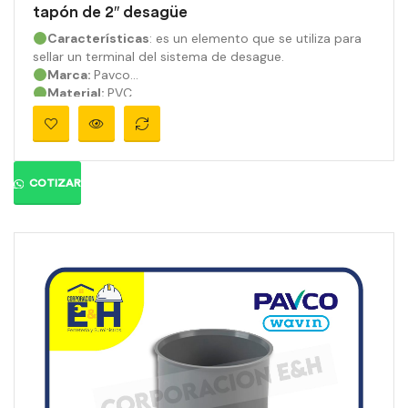
tapón de 2″ desagüe
Características
: es un elemento que se utiliza para
sellar un terminal del sistema de desague.
Marca:
Pavco
Material:
PVC
Medidas:
2″
Ángulo:
Presión:
890 psi
Color:
Gris orgánico
COTIZAR