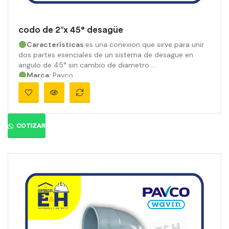
codo de 2″x 45° desagüe
Características
:es una conexion que sirve para unir
dos partes esenciales de un sistema de desague en
angulo de 45° sin cambio de diametro.
Marca:
Pavco
Material:
PVC
Medidas:
2″
Ángulo:
45°
Presión:
145 psi
Color:
Gris orgánico
COTIZAR