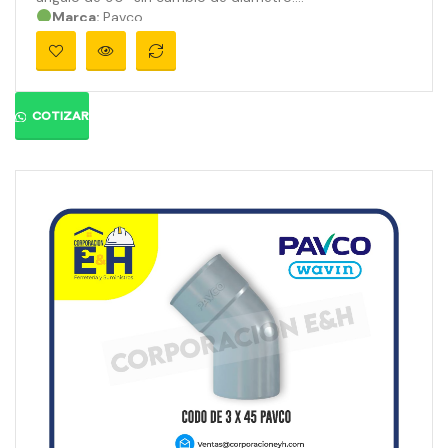
Marca:
Pavco
Material:
PVC
Medidas:
3″
Ángulo:
90°
Presión:
710 psi
Color:
Gris orgánico
COTIZAR