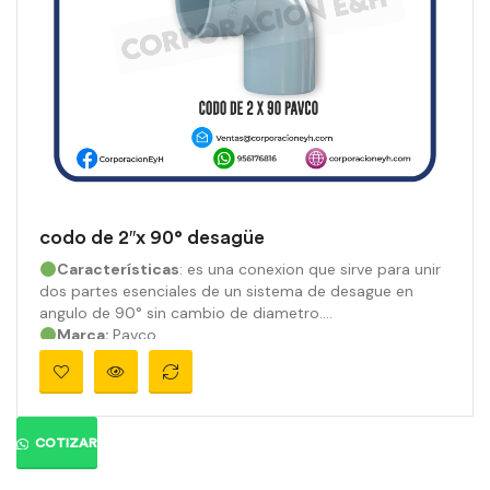
codo de 2″x 90° desagüe
Características
: es una conexion que sirve para unir
dos partes esenciales de un sistema de desague en
angulo de 90° sin cambio de diametro.
Marca:
Pavco
Material:
PVC
Medidas:
2″
Ángulo:
90°
Presión:
890 psi
Color:
Gris orgánico
COTIZAR