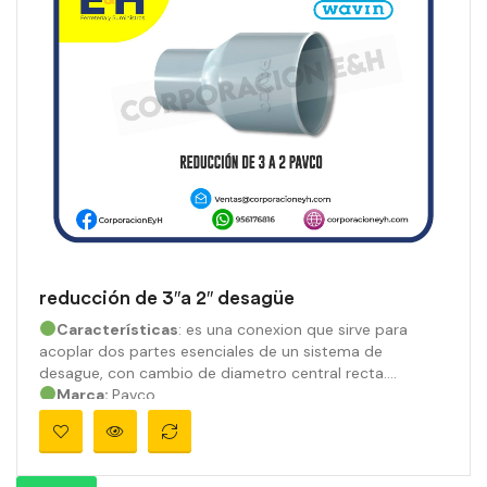
reducción de 3″a 2″ desagüe
Características
: es una conexion que sirve para
acoplar dos partes esenciales de un sistema de
desague, con cambio de diametro central recta.
Marca:
Pavco
Material:
PVC
Medidas:
3″a 2″
Ángulo:
Presión:
890 psi