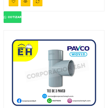
Material:
PVC
Medidas:
2″
Ángulo:
Presión:
810 psi
COTIZAR
Color:
Gris orgánico