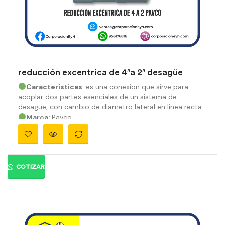
reducción excentrica de 4″a 2″ desagüe
Características
: es una conexion que sirve para
acoplar dos partes esenciales de un sistema de
desague, con cambio de diametro lateral en linea recta.
Marca:
Pavco
Material:
PVC
Medidas:
4″a 2″
Ángulo:
Presión:
890 psi
Color:
Gris orgánico
COTIZAR