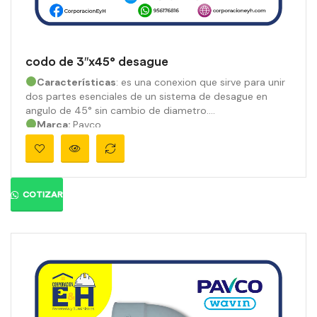
codo de 3″x45° desague
Características
: es una conexion que sirve para unir
dos partes esenciales de un sistema de desague en
angulo de 45° sin cambio de diametro.
Marca:
Pavco
Material:
PVC
Medidas:
3″
Ángulo:
45
°
Presión:
810 psi
Color:
Gris orgánico
COTIZAR