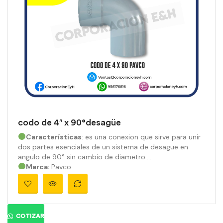
codo de 4″ x 90°desagüe
Características
: es una conexion que sirve para unir
dos partes esenciales de un sistema de desague en
angulo de 90° sin cambio de diametro.
Marca:
Pavco
Material:
PVC
Medidas:
4″
Ángulo:
90°
Presión:
710 psi
Color:
Gris orgánico
COTIZAR