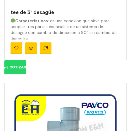
tee de 3″ desagüe
Características
: es una conexion que sirve para
acoplar tres partes esenciales de un sistema de
desague con cambio de direccion a 90° sin cambio de
diametro.
Marca:
Pavco
Material:
PVC
Medidas:
3″
Ángulo:
Presión:
810 psi
COTIZAR
Color:
Gris orgánico