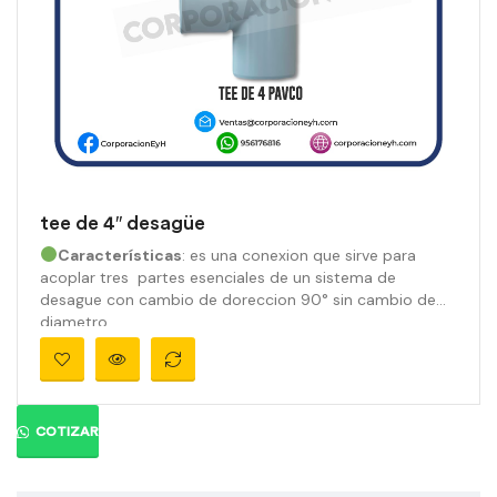
tee de 4″ desagüe
Características
: es una conexion que sirve para
acoplar tres partes esenciales de un sistema de
desague con cambio de doreccion 90° sin cambio de
diametro.
Marca:
Pavco
Material:
PVC
Medidas:
4″
Ángulo:
Presión:
810 psi
COTIZAR
Color:
Gris orgánico