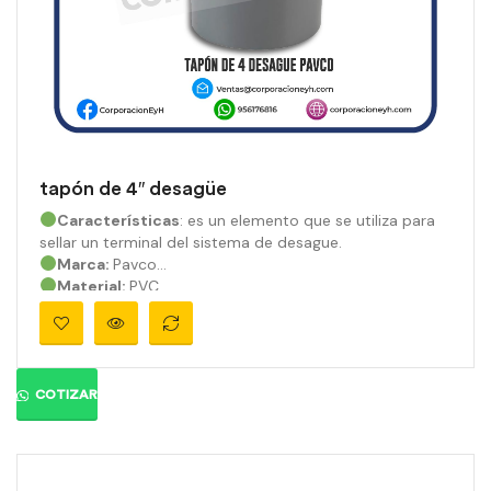
tapón de 4″ desagüe
Características
: es un elemento que se utiliza para
sellar un terminal del sistema de desague.
Marca:
Pavco
Material:
PVC
Medidas:
4″
Ángulo:
Presión:
710 psi
Color:
Gris orgánico
COTIZAR