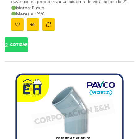
cuyo uso es para derivar un sistema de ventilacion de 2″.
Marca:
Pavco
Material:
PVC
Medidas:
4″a 2″
Ángulo:
90°
Presión:
710 psi
Color:
Gris orgánico
COTIZAR