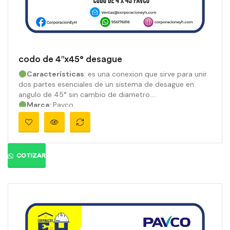
codo de 4″x45° desague
Características
: es una conexion que sirve para unir
dos partes esenciales de un sistema de desague en
angulo de 45° sin cambio de diametro.
Marca:
Pavco
Material:
PVC
Medidas:
4″
Ángulo:
45
°
Presión:
810 psi
Color:
Gris orgánico
COTIZAR