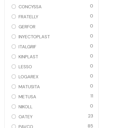
0
CONCYSSA
0
FRATELLY
0
GERFOR
0
INYECTOPLAST
0
ITALGRIF
0
KINPLAST
0
LESSO
0
LOGAREX
0
MATUSITA
11
METUSA
0
NIKOLL
23
OATEY
85
PAVCO