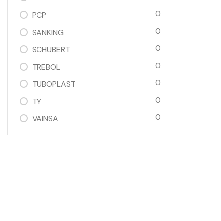
0
PCP
0
SANKING
0
SCHUBERT
0
TREBOL
0
TUBOPLAST
0
TY
0
VAINSA